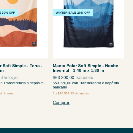
E 20% OFF
WINTER SALE 20% OFF
 Soft Simple - Terra -
Manta Polar Soft Simple - Noche
 m
Invernal - 1,40 m x 1,80 m
$63.200,00
$79.000,00
$79.000,00
on
Transferencia o depósito
$53.720,00
con
Transferencia o depósito
bancario
sin interés
6
x
$10.533,33
sin interés
Comprar