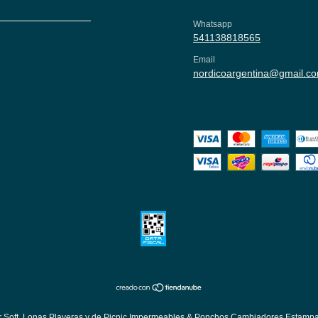
Whatsapp
541138818565
Email
nordicoargentina@gmail.c
ar Soft, Lonas Playeras y de Picnic Impermeables & Ponchos Cambiadores Estampa