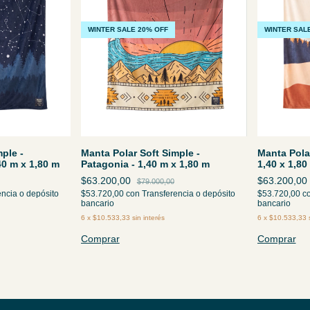
WINTER SALE 20% OFF
WINTER SAL
ple -
Manta Polar Soft Simple -
Manta Polar
40 m x 1,80 m
Patagonia - 1,40 m x 1,80 m
1,40 x 1,80
$63.200,00
$63.200,00
$79.000,00
encia o depósito
$53.720,00
con
Transferencia o depósito
$53.720,00
c
bancario
bancario
6
x
$10.533,33
sin interés
6
x
$10.533,33
Comprar
Comprar