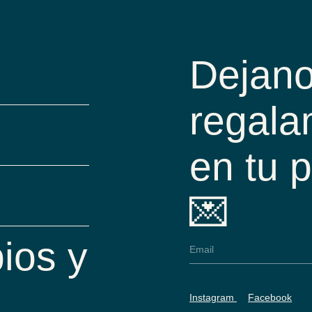
Dejano
regala
en tu 
💌
ios y
Instagram
Facebook