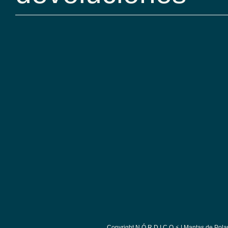
Copyright N Ó R D I C O ⚡ | Mantas de Pol