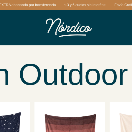
A abonando por transferencia
✨3 y 6 cuotas sin interés✨
Envío Gratis a 
n Outdoor