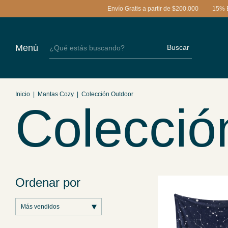
Envío Gratis a partir de $200.000
15% EXTR
Menú
Buscar
Inicio
|
Mantas Cozy
|
Colección Outdoor
Colecció
Ordenar por