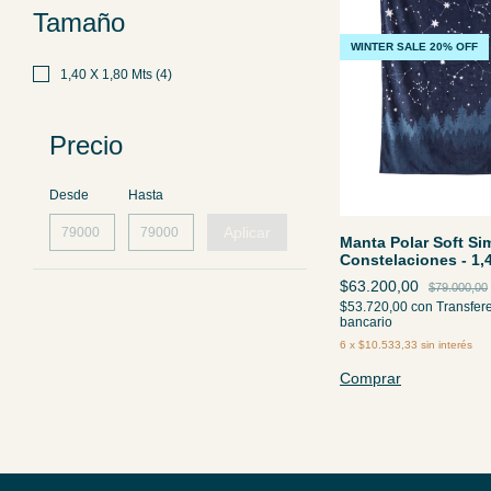
Tamaño
WINTER SALE 20% OFF
1,40 X 1,80 Mts (4)
Precio
Desde
Hasta
Aplicar
Manta Polar Soft Sim
Constelaciones - 1,
$63.200,00
$79.000,00
$53.720,00
con
Transfer
bancario
6
x
$10.533,33
sin interés
Comprar