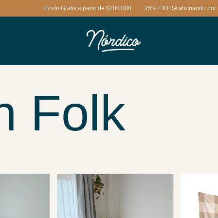
Envío Gratis a partir de $200.000
15% EXTRA abonando por trans
n Folk