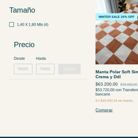
Tamaño
WINTER SALE 20% OFF
1,40 X 1,80 Mts (4)
Precio
Desde
Hasta
Aplicar
Manta Polar Soft Sim
Crema y Ddl
$63.200,00
$79.000,00
$53.720,00
con
Transfer
bancario
6
x
$10.533,33
sin interés
Comprar