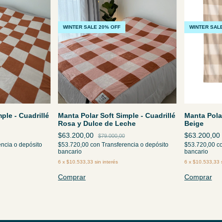
WINTER SALE 20% OFF
WINTER SAL
ple - Cuadrillé
Manta Polar Soft Simple - Cuadrillé
Manta Polar
Rosa y Dulce de Leche
Beige
$63.200,00
$63.200,00
$79.000,00
encia o depósito
$53.720,00
con
Transferencia o depósito
$53.720,00
c
bancario
bancario
6
x
$10.533,33
sin interés
6
x
$10.533,33
Comprar
Comprar