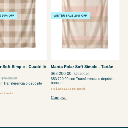
E 20% OFF
WINTER SALE 20% OFF
 Soft Simple - Cuadrillé
Manta Polar Soft Simple - Tartán
$63.200,00
$79.000,00
$79.000,00
$53.720,00
con
Transferencia o depósito
bancario
on
Transferencia o depósito
6
x
$10.533,33
sin interés
sin interés
Comprar