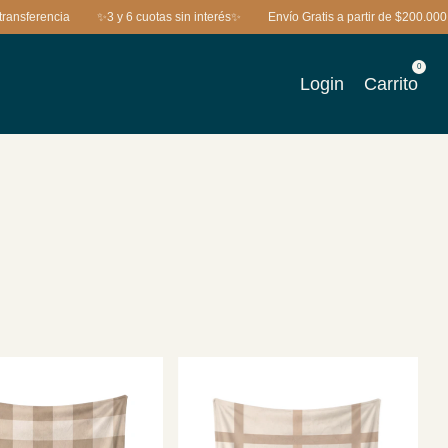
ferencia
✨3 y 6 cuotas sin interés✨
Envío Gratis a partir de $200.000
0
Login
Carrito