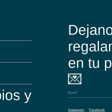
Dejano
regala
en tu 
💌
ios y
Instagram
Facebook