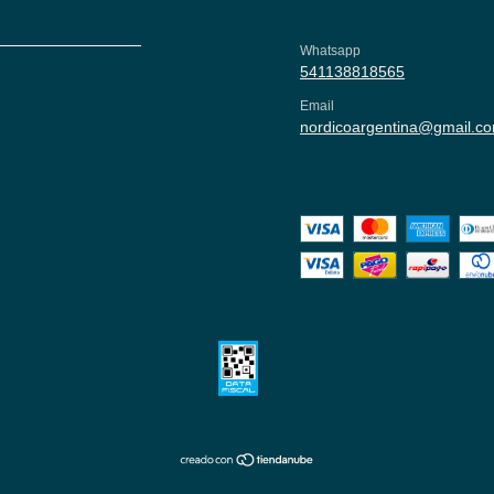
Whatsapp
541138818565
Email
nordicoargentina@gmail.c